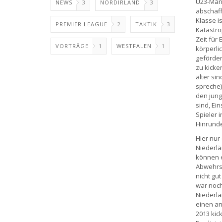
U23-Mann
NEWS
3
NORDIRLAND
3
abschaff
Klasse i
PREMIER LEAGUE
2
TAKTIK
3
Katastro
Zeit für 
VORTRÄGE
1
WESTFALEN
1
körperli
geförder
zu kicke
älter si
spreche)
den jung
sind, Ei
Spieler 
Hinrunde
Hier nur
Niederlä
können e
Abwehrsp
nicht gu
war noch
Niederla
einen an
2013 kic