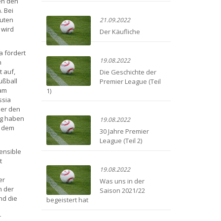
ten den
. Bei
guten
21.09.2022
 wird
Der Käufliche
a fördert
19.08.2022
n
 auf,
Die Geschichte der
ußball
Premier League (Teil
eam
1)
ssia
der den
eg haben
19.08.2022
f dem
30 Jahre Premier
League (Teil 2)
sensible
t
19.08.2022
er
Was uns in der
n der
Saison 2021/22
nd die
begeistert hat
r