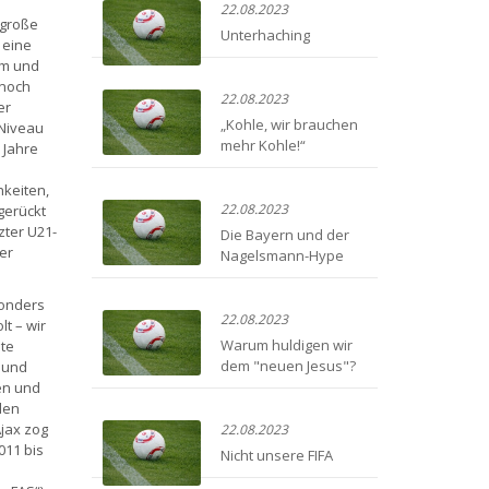
22.08.2023
 große
Unterhaching
 eine
um und
 noch
22.08.2023
er
„Kohle, wir brauchen
 Niveau
mehr Kohle!“
 Jahre
hkeiten,
22.08.2023
gerückt
zter U21-
Die Bayern und der
er
Nagelsmann-Hype
sonders
22.08.2023
t – wir
Warum huldigen wir
ste
dem "neuen Jesus"?
 und
en und
den
Ajax zog
22.08.2023
011 bis
Nicht unsere FIFA