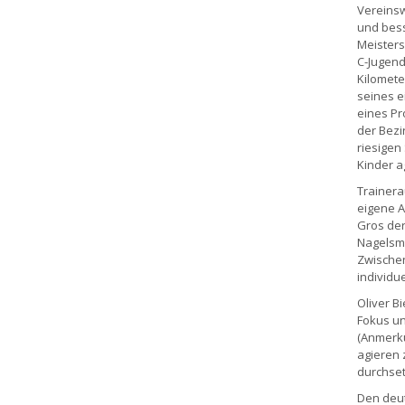
Vereinsw
und bess
Meisters
C-Jugend
Kilometer
seines e
eines Pr
der Bezi
riesigen
Kinder a
Trainera
eigene A
Gros der
Nagelsma
Zwischen
individu
Oliver B
Fokus un
(Anmerku
agieren 
durchset
Den deuts