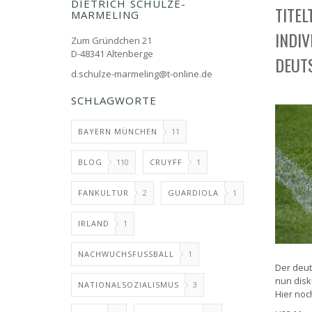
DIETRICH SCHULZE-
TITE
MARMELING
INDI
Zum Gründchen 21
D-48341 Altenberge
DEUT
d.schulze-marmeling@t-online.de
SCHLAGWORTE
BAYERN MÜNCHEN
11
BLOG
110
CRUYFF
1
FANKULTUR
2
GUARDIOLA
1
IRLAND
1
NACHWUCHSFUSSBALL
1
Der deut
nun disku
NATIONALSOZIALISMUS
3
Hier noc