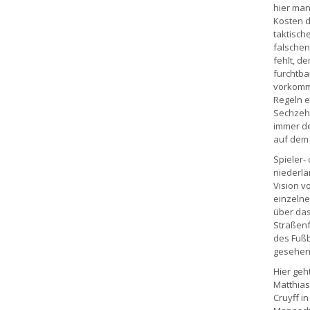
hier man
Kosten d
taktisch
falschen
fehlt, d
furchtba
vorkommt
Regeln e
Sechzehn
immer de
auf dem 
Spieler-
niederlä
Vision v
einzelne
über das
Straßenf
des Fußb
gesehen, 
Hier geh
Matthias
Cruyff i