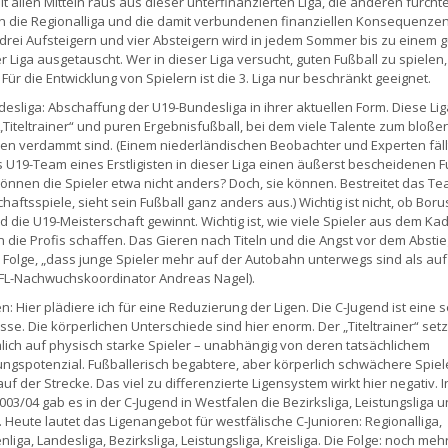
it allen Mitteln raus aus dieser unterfinanzierten Liga, die anderen fürch
in die Regionalliga und die damit verbundenen finanziellen Konsequenzen
 drei Aufsteigern und vier Absteigern wird in jedem Sommer bis zu einem 
er Liga ausgetauscht. Wer in dieser Liga versucht, guten Fußball zu spielen,
 Für die Entwicklung von Spielern ist die 3. Liga nur beschränkt geeignet.
esliga: Abschaffung der U19-Bundesliga in ihrer aktuellen Form. Diese Lig
„Titeltrainer“ und puren Ergebnisfußball, bei dem viele Talente zum bloße
n verdammt sind. (Einem niederländischen Beobachter und Experten fällt
 U19-Team eines Erstligisten in dieser Liga einen äußerst bescheidenen F
 können die Spieler etwa nicht anders? Doch, sie können. Bestreitet das T
aftsspiele, sieht sein Fußball ganz anders aus.) Wichtig ist nicht, ob Boru
 die U19-Meisterschaft gewinnt. Wichtig ist, wie viele Spieler aus dem Ka
n die Profis schaffen. Das Gieren nach Titeln und die Angst vor dem Absti
 Folge, „dass junge Spieler mehr auf der Autobahn unterwegs sind als au
DFL-Nachwuchskoordinator Andreas Nagel).
n: Hier plädiere ich für eine Reduzierung der Ligen. Die C-Jugend ist eine 
sse. Die körperlichen Unterschiede sind hier enorm. Der „Titeltrainer“ setz
ich auf physisch starke Spieler – unabhängig von deren tatsächlichem
ungspotenzial. Fußballerisch begabtere, aber körperlich schwächere Spiel
uf der Strecke. Das viel zu differenzierte Ligensystem wirkt hier negativ. I
003/04 gab es in der C-Jugend in Westfalen die Bezirksliga, Leistungsliga u
a. Heute lautet das Ligenangebot für westfälische C-Junioren: Regionalliga,
liga, Landesliga, Bezirksliga, Leistungsliga, Kreisliga. Die Folge: noch meh