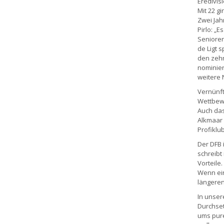
Eredivisi
Mit 22 gi
Zwei Jah
Pirlo: „
Senioren
de Ligt s
den zehn
nominier
weitere 
Vernünft
Wettbewe
Auch das
Alkmaar 
Profiklu
Der DFB 
schreibt
Vorteile
Wenn ein
längeren
In unser
Durchset
ums pure