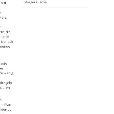
Störgeräusche
 auf
e
e
pielen
r
rn, die
peltem
 ist noch
henende
immte
er
 zu wenig
ndregeln
ütieren
e.
en Plan
ntiertes