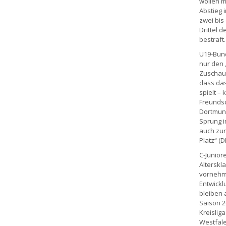
wollen m
Abstieg 
zwei bis
Drittel d
bestraft.
U19-Bund
nur den 
Zuschaue
dass das
spielt –
Freundsch
Dortmund
Sprung i
auch zur
Platz“ (
C-Juniore
Alterskla
vornehml
Entwickl
bleiben a
Saison 2
Kreislig
Westfalen