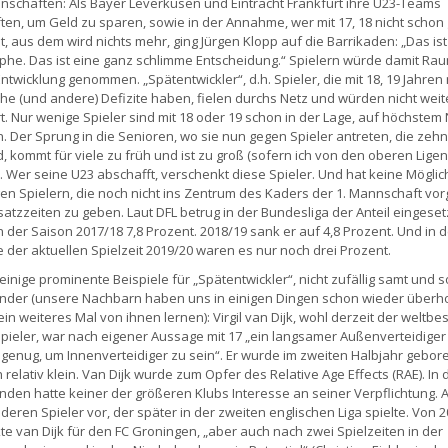
schaften: Als Bayer Leverkusen und Eintracht Frankfurt ihre U23-Teams
ten, um Geld zu sparen, sowie in der Annahme, wer mit 17, 18 nicht schon
st, aus dem wird nichts mehr, ging Jürgen Klopp auf die Barrikaden: „Das ist
phe. Das ist eine ganz schlimme Entscheidung.“ Spielern würde damit Ra
Entwicklung genommen. „Spätentwickler“, d.h. Spieler, die mit 18, 19 Jahren
che (und andere) Defizite haben, fielen durchs Netz und würden nicht weit
t. Nur wenige Spieler sind mit 18 oder 19 schon in der Lage, auf höchstem
n. Der Sprung in die Senioren, wo sie nun gegen Spieler antreten, die zehn
nd, kommt für viele zu früh und ist zu groß (sofern ich von den oberen Ligen
. Wer seine U23 abschafft, verschenkt diese Spieler. Und hat keine Möglic
en Spielern, die noch nicht ins Zentrum des Kaders der 1. Mannschaft vor
nsatzzeiten zu geben. Laut DFL betrug in der Bundesliga der Anteil eingeset
in der Saison 2017/18 7,8 Prozent. 2018/19 sank er auf 4,8 Prozent. Und in d
 der aktuellen Spielzeit 2019/20 waren es nur noch drei Prozent.
 einige prominente Beispiele für „Spätentwickler“, nicht zufällig samt und 
nder (unsere Nachbarn haben uns in einigen Dingen schon wieder überhol
in weiteres Mal von ihnen lernen): Virgil van Dijk, wohl derzeit der weltbe
ieler, war nach eigener Aussage mit 17 „ein langsamer Außenverteidiger
t genug, um Innenverteidiger zu sein“. Er wurde im zweiten Halbjahr gebor
 relativ klein. Van Dijk wurde zum Opfer des Relative Age Effects (RAE). In 
nden hatte keiner der größeren Klubs Interesse an seiner Verpflichtung. 
deren Spieler vor, der später in der zweiten englischen Liga spielte. Von 2
kte van Dijk für den FC Groningen, „aber auch nach zwei Spielzeiten in der