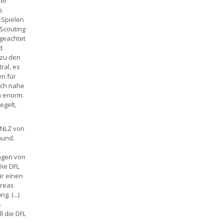
der
s
 Spielen
 Scouting
 geachtet
d
 zu den
ral, es
en für
ich nahe
h enorm.
egelt,
 NLZ von
mund.
ngen von
Die DFL
ür einen
dreas
. (...)
s
l die DFL