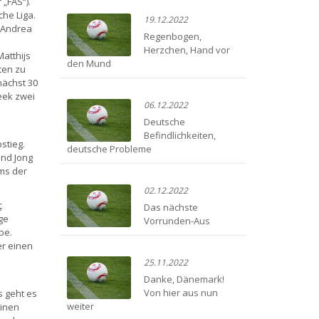
 „FAS“).
che Liga.
19.12.2022
(Andrea
Regenbogen,
Herzchen, Hand vor
atthijs
den Mund
rten zu
nächst 30
eek zwei
06.12.2022
Deutsche
Befindlichkeiten,
stieg.
deutsche Probleme
und Jong
ams der
02.12.2022
ç
Das nächste
ge
Vorrunden-Aus
be.
er einen
25.11.2022
Danke, Dänemark!
Von hier aus nun
s geht es
weiter
einen