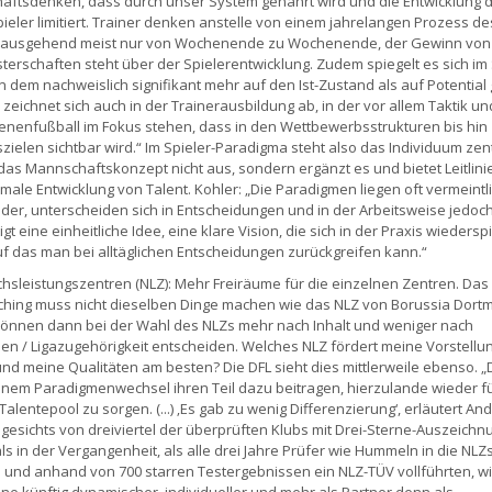
ftsdenken, dass durch unser System genährt wird und die Entwicklung 
ieler limitiert. Trainer denken anstelle von einem jahrelangen Prozess de
s ausgehend meist nur von Wochenende zu Wochenende, der Gewinn von
terschaften steht über der Spielerentwicklung. Zudem spiegelt es sich im
in dem nachweislich signifikant mehr auf den Ist-Zustand als auf Potential
 zeichnet sich auch in der Trainerausbildung ab, in der vor allem Taktik un
nenfußball im Fokus stehen, dass in den Wettbewerbsstrukturen bis hin
szielen sichtbar wird.“ Im Spieler-Paradigma steht also das Individuum zent
 das Mannschaftskonzept nicht aus, sondern ergänzt es und bietet Leitlini
imale Entwicklung von Talent. Kohler: „Die Paradigmen liegen oft vermeintl
der, unterscheiden sich in Entscheidungen und in der Arbeitsweise jedoc
gt eine einheitliche Idee, eine klare Vision, die sich in der Praxis wiederspi
f das man bei alltäglichen Entscheidungen zurückgreifen kann.“
sleistungszentren (NLZ): Mehr Freiräume für die einzelnen Zentren. Das
hing muss nicht dieselben Dinge machen wie das NLZ von Borussia Dort
können dann bei der Wahl des NLZs mehr nach Inhalt und weniger nach
n / Ligazugehörigkeit entscheiden. Welches NLZ fördert meine Vorstellu
und meine Qualitäten am besten? Die DFL sieht dies mittlerweile ebenso. „
 einem Paradigmenwechsel ihren Teil dazu beitragen, hierzulande wieder f
Talentepool zu sorgen. (...) ‚Es gab zu wenig Differenzierung‘, erläutert An
gesichts von dreiviertel der überprüften Klubs mit Drei-Sterne-Auszeichnung
ls in der Vergangenheit, als alle drei Jahre Prüfer wie Hummeln in die NLZ
n und anhand von 700 starren Testergebnissen ein NLZ-TÜV vollführten, wil
ine künftig dynamischer, individueller und mehr als Partner denn als