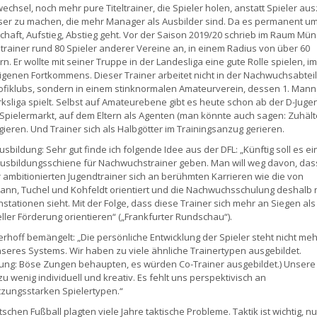
echsel, noch mehr pure Titeltrainer, die Spieler holen, anstatt Spieler au
er zu machen, die mehr Manager als Ausbilder sind. Da es permanent u
chaft, Aufstieg, Abstieg geht. Vor der Saison 2019/20 schrieb im Raum Mün
trainer rund 80 Spieler anderer Vereine an, in einem Radius von über 60
n. Er wollte mit seiner Truppe in der Landesliga eine gute Rolle spielen, i
igenen Fortkommens. Dieser Trainer arbeitet nicht in der Nachwuchsabtei
ofiklubs, sondern in einem stinknormalen Amateurverein, dessen 1. Manns
rksliga spielt. Selbst auf Amateurebene gibt es heute schon ab der D-Juge
 Spielermarkt, auf dem Eltern als Agenten (man könnte auch sagen: Zuhälte
gieren. Und Trainer sich als Halbgötter im Trainingsanzug gerieren.
usbildung: Sehr gut finde ich folgende Idee aus der DFL: „Künftig soll es ei
usbildungsschiene für Nachwuchstrainer geben. Man will weg davon, das
 ambitionierten Jugendtrainer sich an berühmten Karrieren wie die von
nn, Tuchel und Kohfeldt orientiert und die Nachwuchsschulung deshalb n
stationen sieht. Mit der Folge, dass diese Trainer sich mehr an Siegen als
eller Förderung orientieren“ („Frankfurter Rundschau“).
ierhoff bemängelt: „Die persönliche Entwicklung der Spieler steht nicht meh
seres Systems. Wir haben zu viele ähnliche Trainertypen ausgebildet.
ng: Böse Zungen behaupten, es würden Co-Trainer ausgebildet.) Unsere 
zu wenig individuell und kreativ. Es fehlt uns perspektivisch an
zungsstarken Spielertypen.“
chen Fußball plagten viele Jahre taktische Probleme. Taktik ist wichtig, nu