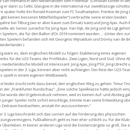
e sah niemand in den Niederlanden sein Potential“ (Christian Eichler in der
ng er dann zu Celtic Glasgow in die international nur zweitklassige schottis
re später holte ihn Ronald Koeman zum FC Southampton. Frenkie de Jong 
Es gibt keinen besseren Mittelfeldspieler“) verbrachte seine ersten beiden
jahre bei Tilburg (wo er aber kaum zum Einsatz kam) und Jong Ajax. Auch M
pielte als Senior zunächst für Jong Ajax. Van Dijk, de Jong und de Ligt gehö
 Spielern, die für den Ballon d’Or 2019 nominiert wurden … (Unter den zu
ten Spielern befanden sich mit Georginio Wijnaldum und Donny van de B
Niederländer.)
ig wäre es, dem englischen Modell zu folgen: Etablierung eines eigenen
rbs für die U23-Teams der Profiklubs. Zwei Ligen, Nord und Süd. Ohne Ab
 niederländische Modell ist interessant. Jong Ajax, Jong PSV, Jong Utrecht 
spielen in der 2. Liga, können aber nicht aufsteigen. Der Rest der U23-Te
bs spielt in einem eigenen Wettbewerb.
ist leider (noch) nicht dazu bereit, den englischen Weg zu gehen. Timur Tin
 in der „Frankfurter Rundschau“: „Eine solche Spielklasse hätte jedoch eini
. Sie würde den Ergebnisdruck nehmen, weil es keinen Auf- und Abstieg gä
 junger Spieler nicht sofort einschlüge, könnte man seine Entwicklung üb
 Zeitraum beobachten, anstatt ihn auszusortieren.“
er 3. Liga beschränkt sich das Lernen auf die Förderung des physischen
zungsvermögens. Fußballerisch geht es hier eher schlicht zu. Für die Klub
 Überleben. In keiner anderen Liga sind die Existenzängste so groß. Die 