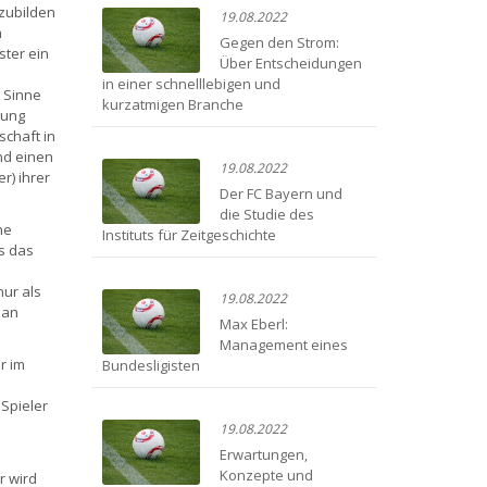
szubilden
19.08.2022
m
Gegen den Strom:
ster ein
Über Entscheidungen
in einer schnelllebigen und
m Sinne
kurzatmigen Branche
lung
chaft in
nd einen
19.08.2022
r) ihrer
Der FC Bayern und
die Studie des
ne
Instituts für Zeitgeschichte
s das
ur als
19.08.2022
 an
Max Eberl:
Management eines
r im
Bundesligisten
Spieler
19.08.2022
Erwartungen,
Konzepte und
r wird