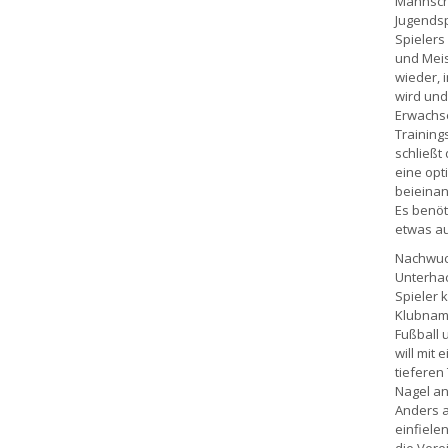
Mannscha
Jugendsp
Spieler
und Meis
wieder, 
wird und
Erwachse
Training
schließt
eine opt
beieinan
Es benöti
etwas au
Nachwuch
Unterhac
Spieler 
Klubname
Fußball 
will mit
tieferen 
Nagel an
Anders a
einfiele
die Vere