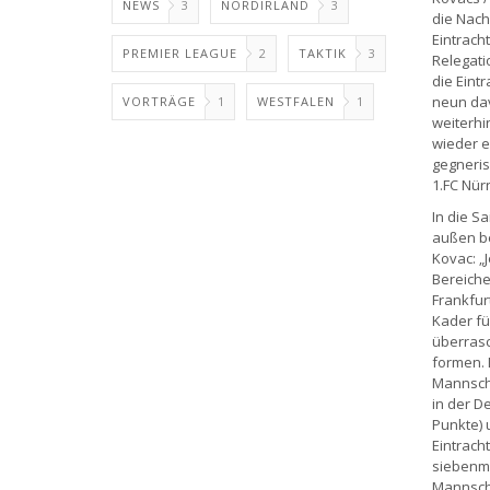
NEWS
3
NORDIRLAND
3
die Nach
Eintrach
PREMIER LEAGUE
2
TAKTIK
3
Relegati
die Eint
neun dav
VORTRÄGE
1
WESTFALEN
1
weiterhi
wieder e
gegneris
1.FC Nür
In die S
außen be
Kovac: „J
Bereiche
Frankfur
Kader fü
überrasc
formen. 
Mannscha
in der D
Punkte) 
Eintrach
siebenma
Mannscha