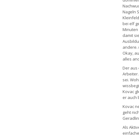
Nachwuch
Nageln S
Kleinfel
bei elf 
Minuten 
damit si
Ausbildu
andere. 
Okay, au
alles an
Der aus 
Arbeiter
sei. Woh
wissbegi
Kovac gl
er auch 
Kovac ne
geht nic
Geradlini
Als Akti
einfache