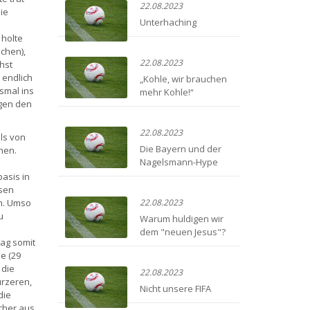
22.08.2023
ie
Unterhaching
 holte
chen),
22.08.2023
hst
 endlich
„Kohle, wir brauchen
hsmal ins
mehr Kohle!“
egen den
22.08.2023
lls von
Die Bayern und der
nen.
Nagelsmann-Hype
asis in
esen
n. Umso
22.08.2023
u
Warum huldigen wir
dem "neuen Jesus"?
lag somit
e (29
 die
22.08.2023
ürzeren,
Nicht unsere FIFA
die
cher aus