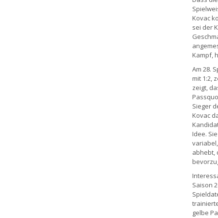
Spielwei
Kovac ko
sei der 
Geschmac
angemess
Kampf, h
Am 28. S
mit 1:2, 
zeigt, d
Passquot
Sieger d
Kovac da
Kandidat
Idee. Sie
variabel
abhebt, 
bevorzug
Interess
Saison 2
Spieldat
trainiert
gelbe Pa