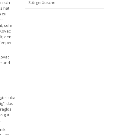
hnisch
Störgeräusche
Es hat
n zu
es
t, sehr
 Kovac
lt, den
Keeper
Kovac
ge und
agte Luka
g“, das
fraglos
so gut
.
nik
. „Im