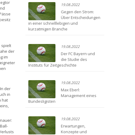
iegtor
19.08.2022
und
Gegen den Strom:
 Pässe
Über Entscheidungen
besitz
in einer schnelllebigen und
kurzatmigen Branche
 spielt
19.08.2022
Nahe der
Der FC Bayern und
ng im
die Studie des
eeigneter
Instituts für Zeitgeschichte
inen
19.08.2022
In der
Max Eberl:
uch in
Management eines
n hat
Bundesligisten
eins,
19.08.2022
enauer:
Ball-
Erwartungen,
Verlusts
Konzepte und