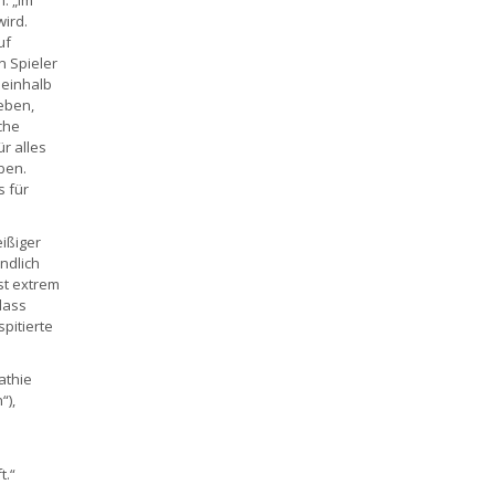
ird.
uf
n Spieler
neinhalb
eben,
che
r alles
ben.
 für
ißiger
ndlich
st extrem
dass
pitierte
athie
“),
t.“