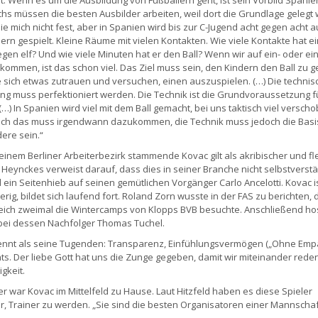
s müssen die besten Ausbilder arbeiten, weil dort die Grundlage gelegt w
ie mich nicht fest, aber in Spanien wird bis zur C-Jugend acht gegen acht a
dern gespielt. Kleine Räume mit vielen Kontakten. Wie viele Kontakte hat ei
gegen elf? Und wie viele Minuten hat er den Ball? Wenn wir auf ein- oder ei
kommen, ist das schon viel. Das Ziel muss sein, den Kindern den Ball zu g
e sich etwas zutrauen und versuchen, einen auszuspielen. (…) Die technis
ng muss perfektioniert werden. Die Technik ist die Grundvoraussetzung fü
(…) In Spanien wird viel mit dem Ball gemacht, bei uns taktisch viel verscho
ch das muss irgendwann dazukommen, die Technik muss jedoch die Basis
dere sein.“
einem Berliner Arbeiterbezirk stammende Kovac gilt als akribischer und fle
. Heynckes verweist darauf, dass dies in seiner Branche nicht selbstverstä
l ein Seitenhieb auf seinen gemütlichen Vorgänger Carlo Ancelotti. Kovac i
erig, bildet sich laufend fort. Roland Zorn wusste in der FAS zu berichten, 
eich zweimal die Wintercamps von Klopps BVB besuchte. Anschließend hos
bei dessen Nachfolger Thomas Tuchel.
nnt als seine Tugenden: Transparenz, Einfühlungsvermögen („Ohne Emp
hts. Der liebe Gott hat uns die Zunge gegeben, damit wir miteinander reden
gkeit.
ver war Kovac im Mittelfeld zu Hause. Laut Hitzfeld haben es diese Spieler
r, Trainer zu werden. „Sie sind die besten Organisatoren einer Mannschaf