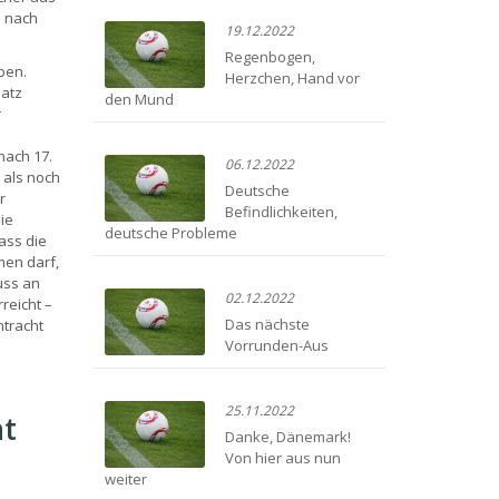
B nach
19.12.2022
Regenbogen,
ben.
Herzchen, Hand vor
latz
den Mund
r
nach 17.
06.12.2022
 als noch
Deutsche
r
Befindlichkeiten,
ie
deutsche Probleme
ass die
men darf,
uss an
02.12.2022
reicht –
Das nächste
ntracht
Vorrunden-Aus
25.11.2022
ht
Danke, Dänemark!
Von hier aus nun
weiter