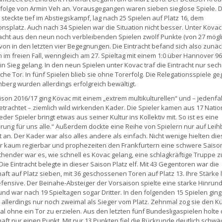
folge von Armin Veh an. Vorausgegangen waren sieben sieglose Spiele. D
t steckte tief im Abstiegskampf, lag nach 25 Spielen auf Platz 16, dem
onsplatz. Auch nach 34 Spielen war die Situation nicht besser. Unter Kovac
racht aus den neun noch verbleibenden Spielen zwölf Punkte (von 27 mögli
on in den letzten vier Begegnungen. Die Eintracht befand sich also zunäc
n im freien Fall, wenngleich am 27. Spieltag mit einem 1:0 über Hannover 96
in Sieg gelang. In den neun Spielen unter Kovac traf die Eintracht nur sec
che Tor. In fünf Spielen blieb sie ohne Torerfolg. Die Relegationsspiele g
nberg wurden allerdings erfolgreich bewältigt.
aison 2016/17 ging Kovac mit einem „extrem multikulturellen“ und – jedenfa
trachtet – ziemlich wild wirkenden Kader. Die Spieler kamen aus 17 Natio
eder Spieler bringt etwas aus seiner Kultur ins Kollektiv mit. So ist es eine
rung für uns alle.“ Außerdem dockte eine Reihe von Spielern nur auf Leihb
t an. Der Kader war also alles andere als einfach. Nicht wenige hielten di
r kaum regierbar und prophezeiten den Frankfurtern eine schwere Saiso
hender war es, wie schnell es Kovac gelang, eine schlagkräftige Truppe z
Die Eintracht belegte in dieser Saison Platz elf. Mit 43 Gegentoren war die
ft auf Platz sieben, mit 36 geschossenen Toren auf Platz 13. Ihre Stärke 
efensive. Der Beinahe-Absteiger der Vorsaison spielte eine starke Hinrund
und war nach 19 Spieltagen sogar Dritter. In den folgenden 15 Spielen ging
t allerdings nur noch zweimal als Sieger vom Platz. Zehnmal zog sie den K
l ohne ein Tor zu erzielen. Aus den letzten fünf Bundesligaspielen holte 
ft nur einen Punkt. Mit nur 13 Punkten fiel die Rückrunde deutlich schwä