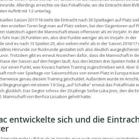
Hinrunde. Allerdings erreichte sie das Pokalfinale, wo die Eintracht dem BV
en Auftritt mit 1:2 unterlag.
ktuellen Saison 2017/18 steht die Eintracht nach 30 Spieltagen auf Platz sie
 den erzielten Toren liegt man auf Platz sieben, bei den Gegentoren auf P
in statistisch agiert die Mannschaft etwas offensiver als im Vorjahr. In de
 fuhr man 26 Punkten ein, also drei Punkte weniger als im Vorjahr. In der
e sind es nach 13 Spielen 20, also sieben mehr als in der Saison 2016/17 
ältnis Hinrunde zur Rückrunde gestaltet sich also deutlich ausgeglichener
zuvor. Trotzdem gibt es erneut Anzeichen dafür, dass die Mannschaft in de
hase der Saison auf den Felgen läuft. Aus den letzten drei Spielen holte d
t nur einen Punkt, was Kovacs hartem Training zugeschrieben wird. Aber d
ft noch vier Spieltage vor Saisonschluss von einem Platz in Europa träu
icherweise genau diesem Training geschuldet. Außerdem wurde im Anschl
ei Begegnungen mit einem 1:0-Sieg „auf Schalke“ erneut das Pokalfinale er
h glücklich. Das Siegtor schoss der 20-jährige Serbe Luka Jovic, den die Ei
2. Mannschaft von Benfica Lissabon geholt hatte.
c entwickelte sich und die Eintrac
ter
 Eintracht mehr Luft hat als im Vorjahr, mag auch einer etwas veränderten