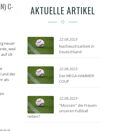
N) C-
AKTUELLE ARTIKEL
22.08.2023
ng neuer
Nachwuchsarbeit in
rde, weil
Deutschland
auf Uli
he
22.08.2023
d und der
Der MEGA-HAMMER-
r als
COUP
nen
22.08.2023
"Müssen" die Frauen
unseren Fußball
retten?
e trat