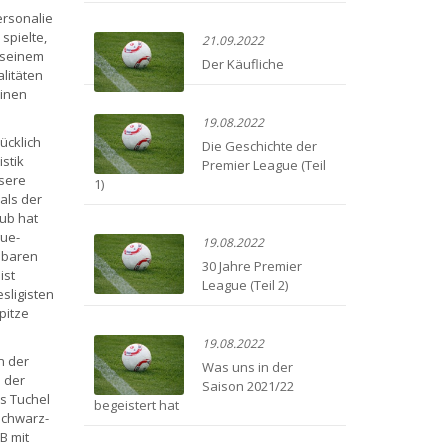
ersonalie
spielte,
21.09.2022
h seinem
Der Käufliche
litäten
einen
19.08.2022
ücklich
Die Geschichte der
istik
Premier League (Teil
ssere
1)
als der
lub hat
ue-
19.08.2022
nbaren
30 Jahre Premier
ist
League (Teil 2)
sligisten
pitze
19.08.2022
n der
Was uns in der
 der
Saison 2021/22
s Tuchel
begeistert hat
 schwarz-
B mit