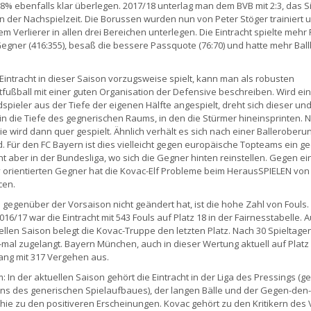
8% ebenfalls klar überlegen. 2017/18 unterlag man dem BVB mit 2:3, das S
t in der Nachspielzeit. Die Borussen wurden nun von Peter Stöger trainiert 
m Verlierer in allen drei Bereichen unterlegen. Die Eintracht spielte mehr
Gegner (416:355), besaß die bessere Passquote (76:70) und hatte mehr Ball
Eintracht in dieser Saison vorzugsweise spielt, kann man als robusten
fußball mit einer guten Organisation der Defensive beschreiben. Wird ein
dspieler aus der Tiefe der eigenen Hälfte angespielt, dreht sich dieser und
 in die Tiefe des gegnerischen Raums, in den die Stürmer hineinsprinten. 
ie wird dann quer gespielt. Ähnlich verhält es sich nach einer Balleroberu
ld. Für den FC Bayern ist dies vielleicht gegen europäische Topteams ein g
cht aber in der Bundesliga, wo sich die Gegner hinten reinstellen. Gegen e
 orientierten Gegner hat die Kovac-Elf Probleme beim HerausSPIELEN von
cen.
 gegenüber der Vorsaison nicht geändert hat, ist die hohe Zahl von Fouls. 
16/17 war die Eintracht mit 543 Fouls auf Platz 18 in der Fairnesstabelle. A
ellen Saison belegt die Kovac-Truppe den letzten Platz. Nach 30 Spieltage
mal zugelangt. Bayern München, auch in dieser Wertung aktuell auf Platz 
ang mit 317 Vergehen aus.
: In der aktuellen Saison gehört die Eintracht in der Liga des Pressings (g
ns des generischen Spielaufbaues), der langen Bälle und der Gegen-den-
hie zu den positiveren Erscheinungen. Kovac gehört zu den Kritikern des 