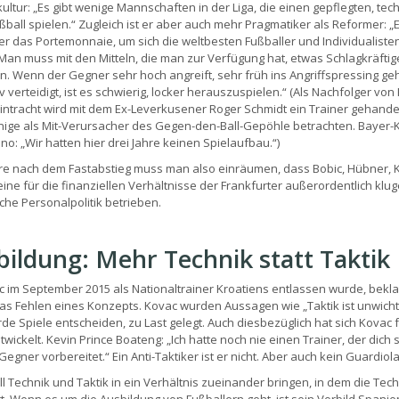
kultur: „Es gibt wenige Mannschaften in der Liga, die einen gepflegten, tec
ßball spielen.“ Zugleich ist er aber auch mehr Pragmatiker als Reformer: „
der das Portemonnaie, um sich die weltbesten Fußballer und Individualiste
Man muss mit den Mitteln, die man zur Verfügung hat, etwas Schlagkräftig
. Wenn der Gegner sehr hoch angreift, sehr früh ins Angriffspressing geh
v verteidigt, ist es schwierig, locker herauszuspielen.“ (Als Nachfolger von
Eintracht wird mit dem Ex-Leverkusener Roger Schmidt ein Trainer gehande
nige als Mit-Verursacher des Gegen-den-Ball-Gepöhle betrachten. Bayer-
no: „Wir hatten hier drei Jahre keinen Spielaufbau.“)
re nach dem Fastabstieg muss man also einräumen, dass Bobic, Hübner, 
eine für die finanziellen Verhältnisse der Frankfurter außerordentlich klu
iche Personalpolitik betrieben.
ildung: Mehr Technik statt Taktik
c im September 2015 als Nationaltrainer Kroatiens entlassen wurde, bekl
as Fehlen eines Konzepts. Kovac wurden Aussagen wie „Taktik ist unwichti
de Spiele entscheiden, zu Last gelegt. Auch diesbezüglich hat sich Kovac 
wickelt. Kevin Prince Boateng: „Ich hatte noch nie einen Trainer, der dich 
egner vorbereitet.“ Ein Anti-Taktiker ist er nicht. Aber auch kein Guardiola
ll Technik und Taktik in ein Verhältnis zueinander bringen, in dem die Tech
t. Wenn es um die Ausbildung von Fußballern geht, ist sein Vorbild Spanien