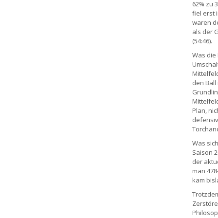
62% zu 3
fiel ers
waren de
als der 
(54:46).
Was die 
Umschalt
Mittelfel
den Ball
Grundlin
Mittelfe
Plan, ni
defensiv
Torchan
Was sich
Saison 20
der aktu
man 478-
kam bisl
Trotzdem
Zerstöre
Philosop