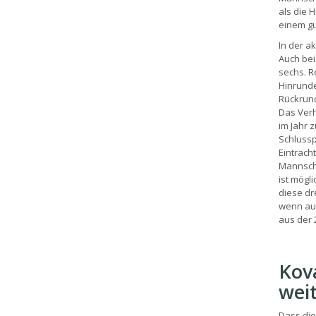
als die 
einem gut
In der a
Auch bei
sechs. Re
Hinrunde
Rückrund
Das Verh
im Jahr 
Schlussp
Eintrach
Mannscha
ist mögl
diese dr
wenn auc
aus der 
Kova
wei
Dass die