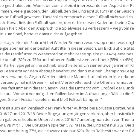
se geschuldet ein. Womit wir zum vielleicht interessantesten Aspekt der P
mmen. Viele glaubten, der Fußball, den die Eintracht 2016/17 in der Saison 
Kovac-Fußball gewesen. Tatsächlich entsprach dieser Fußball nicht wirklic
k. Kovac ließ den Fußball spielen, den er für diesen Kader und seine Qua
en hielt. Aber den Anspruch, die Spielweise zu verbessern – weg vom r
in zum Spiel, hatte er damit nicht aufgegeben.
pieltag verlor die Eintracht bei Werder Bremen zwar knapp und etwas ungl
zeigte aber einen der besten Auftritte in dieser Saison. Ein Blick auf die Stat
ass die Frankfurter im Weserstadion mehr Pässe spielte (519:425), eine be
e besaß (82% zu 75%) und höheren Ballbesitz verzeichnete (55% zu 45%) 
er Partie.
Spiegel online schrieb anschließend:
„In seinen zwei Jahren im K
s Team erst vor dem Abstieg bewahrt und dann in einen Champions-Leag
en verwandelt. Gegen Werder spielt die Mannschaft mit einer klar erken
 verteidigt mal mit Dreier – mal mit Viererkette, auch die Offensivformation 
, wie fast immer in dieser Saison. Was die Eintracht vom Großteil der Bunde
die aus Vorsicht vor möglichen Ballverlusten im Aufbau lange Bälle in die S
en: Sie will Fußball spielen, nicht bloß Fußball kämpfen.“
ant ist auch ein Vergleich der Frankfurter Auftritte bei Borussia Dortmund i
016/17 und 2017/18. Beide Begegnungen gingen verloren, aber hinsichtlich
en gab es erhebliche Unterschiede. 2016/17 unterlag man dem von Thoma
en BVB mit 1:3. Die Borussen spielten 572 Pässe, die Eintracht nur 302. Die
ssquote betrug 77%, die schwarz-rote nur 62%. Beim Ballbesitz war der BV