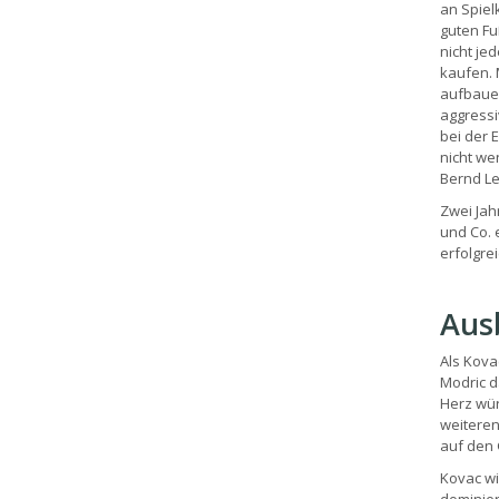
an Spiel
guten Fu
nicht je
kaufen. 
aufbauen
aggressi
bei der 
nicht we
Bernd Le
Zwei Jah
und Co. 
erfolgre
Ausb
Als Kova
Modric d
Herz wür
weiterent
auf den G
Kovac wi
dominier