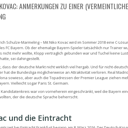
KOVAC: ANMERKUNGEN ZU EINER (VERMEINTLICHE
NG
rich Schulze-Marmeling – Mit Niko Kovac wird im Sommer 2018 eine C-Lösu
des FC Bayern. Ob der ehemalige Bayern-Spieler tatsächlich nur Trainer wu
 nicht mehr wollte, Klopp vertraglich gebunden war und Tuchel keine Lust 
atte, sei dahingestellt.
t, dass der deutsche Markt nicht wirklich viel hergab. Und für nicht-deutsc
er hat die Bundesliga möglicherweise an Attraktivität verloren. Real Madri
lona sowieso, aber auch die Topadressen der Premier League ziehen meh
yern. Vielleicht sogar Paris St. Germain.
 Kandidatenkreis war von vorneherein eingeschränkt, weil die Bayern ei
wollten, der die deutsche Sprache beherrscht.
c und die Eintracht
mtszeit bei Eintracht Frankfurt begann am 8. März 2016. Der Deutsch-Kroat