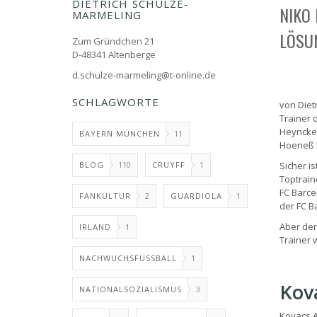
DIETRICH SCHULZE-
NIKO 
MARMELING
LÖSU
Zum Gründchen 21
D-48341 Altenberge
d.schulze-marmeling@t-online.de
SCHLAGWORTE
von Diet
Trainer 
Heynckes
BAYERN MÜNCHEN
11
Hoeneß h
BLOG
110
CRUYFF
1
Sicher is
Toptrain
FC Barce
FANKULTUR
2
GUARDIOLA
1
der FC Ba
Aber der
IRLAND
1
Trainer 
NACHWUCHSFUSSBALL
1
Kova
NATIONALSOZIALISMUS
3
Kovacs A