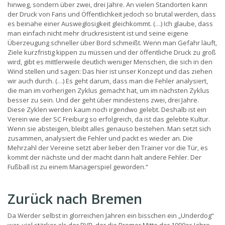
hinweg, sondern über zwei, drei Jahre. An vielen Standorten kann
der Druck von Fans und Öffentlichkeit jedoch so brutal werden, dass
es beinahe einer Ausweglosigkeit gleichkommt. (…) Ich glaube, dass
man einfach nicht mehr druckresistent ist und seine eigene
Überzeugung schneller über Bord schmeißt. Wenn man Gefahr läuft,
Ziele kurzfristig kippen zu müssen und der öffentliche Druck zu groß
wird, gibt es mittlerweile deutlich weniger Menschen, die sich in den
Wind stellen und sagen: Das hier ist unser Konzept und das ziehen
wir auch durch. (…) Es geht darum, dass man die Fehler analysiert,
die man im vorherigen Zyklus gemacht hat, um im nächsten Zyklus
besser zu sein. Und der geht über mindestens zwei, drei Jahre.
Diese Zyklen werden kaum noch irgendwo gelebt. Deshalb ist ein
Verein wie der SC Freiburg so erfolgreich, da ist das gelebte Kultur.
Wenn sie absteigen, bleibt alles genauso bestehen. Man setzt sich
zusammen, analysiert die Fehler und packt es wieder an. Die
Mehrzahl der Vereine setzt aber lieber den Trainer vor die Tür, es
kommt der nächste und der macht dann halt andere Fehler. Der
Fußball ist zu einem Managerspiel geworden.“
Zurück nach Bremen
Da Werder selbst in glorreichen Jahren ein bisschen ein „Underdog“