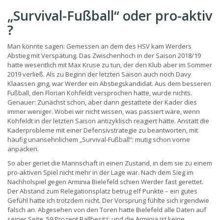
„Survival-Fußball“ oder pro-aktiv
?
Man könnte sagen: Gemessen an dem des HSV kam Werders
Abstieg mit Verspätung. Das Zwischenhoch in der Saison 2018/19
hatte wesentlich mit Max Kruse zu tun, der den Klub aber im Sommer
2019 verließ. Als zu Beginn der letzten Saison auch noch Davy
Klaassen ging, war Werder ein Abstiegskandidat. Aus dem besseren
Fußball, den Florian Kohfeldt versprochen hatte, wurde nichts.
Genauer: Zunächst schon, aber dann gestattete der Kader dies
immer weniger. Wobei wir nicht wissen, was passiert wäre, wenn
Kohfeldt in der letzten Saison antizyklisch reagiert hätte. Anstatt die
Kaderprobleme mit einer Defensivstrategie zu beantworten, mit
häufig unansehnlichem „Survival-Fußball“: mutig schon vorne
anpacken.
So aber geriet die Mannschaft in einen Zustand, in dem sie zu einem
pro-aktiven Spiel nicht mehr in der Lage war. Nach dem Sieg im
Nachholspiel gegen Arminia Bielefeld schien Werder fast gerettet.
Der Abstand zum Relegationsplatz betrug elf Punkte – ein gutes
Gefühl hatte ich trotzdem nicht. Der Vorsprung fühlte sich irgendwie
falsch an. Abgesehen von den Toren hatte Bielefeld alle Daten auf
seiner Seite. 59 Prozent Ballbesitz; und die Arminia ist keine