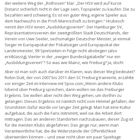
der weitere Weg der „Rothosen“ klar: „Der HSV wird auf kurze
Distanz sicherlich nicht in der Lage sein, Topspieler zu kaufen. Die zu
bezahlen wird schwierig. Es ist ein guter Weg, eigene Spieler aus
dem Nachwuchs in die Profi-Mannschaft zu bringen.“ Hrubesch
nennt den HSV einen „Ausbildungsverein“. Der Hamburger SV,
Repräsentationsverein der zweitgrößten Stadt Deutschlands, der
Verein von Uwe Seeler, sechsmaliger Deutscher Meister, je einmal
Sieger im Europapokal der Pokalsieger und Europapokal der
Landesmeister, 99 Spielzeiten in Folge nicht abstiegen (also
erstklassig), Vierter in der „ewigen Bundesligatabelle“ nur ein
„Ausbildungsverein“? So was wie Mainz, wie Freiburg? Ja, doch!
Aber ist man sich auch darüber im Klaren, was dieser Weg bedeutet?
Robin Dutt, der von 2007 bis 2011 den SC Freiburg trainierte, erzählte
vor einiger Zeit im Interview mit Spox.com:„Wenn andere Klubs
lobend über Freiburg sprechen, dann wollen sie das Freiburger
Ergebnis. Sie wollen aber nicht den Weg gehen, um dorthin zu
gelangen. Dieses Ergebnis ist nämlich nicht vom Himmel gefallen, der
Grundstein dafür wurde vor langer Zeit gelegt. Man hat eine Kultur
aufgebaut, die auch die Fans mitnimmt, weil sie die Arbeit dort
mittragen. Das an anderen Standorten nachzubauen, dieser Zug ist
für die meisten Klubs abgefahren. Das ginge nur, wenn man
Verantwortliche hat, die die Widerstände der Öffentlichkeit
überwinden können – und zwar nicht über ein paar Spieltage