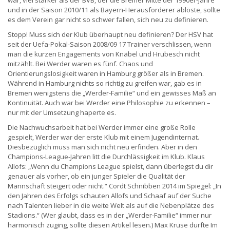
war, viel stärker als der BVB, der die Bremer Mitte der 1990er-Jahre
und in der Saison 2010/11 als Bayern-Herausforderer ablöste, sollte
es dem Verein gar nicht so schwer fallen, sich neu zu definieren.
Stopp! Muss sich der Klub überhaupt neu definieren? Der HSV hat
seit der Uefa-Pokal-Saison 2008/09 17 Trainer verschlissen, wenn
man die kurzen Engagements von Knäbel und Hrubesch nicht
mitzählt. Bei Werder waren es fünf. Chaos und
Orientierungslosigkeit waren in Hamburg größer als in Bremen.
Während in Hamburg nichts so richtig zu greifen war, gab es in
Bremen wenigstens die „Werder-Familie“ und ein gewisses Maß an
Kontinuität. Auch war bei Werder eine Philosophie zu erkennen –
nur mit der Umsetzung haperte es.
Die Nachwuchsarbeit hat bei Werder immer eine große Rolle
gespielt, Werder war der erste Klub mit einem Jugendinternat.
Diesbezüglich muss man sich nicht neu erfinden. Aber in den
Champions-League-Jahren litt die Durchlässigkeit im Klub. Klaus
Allofs: „Wenn du Champions League spielst, dann überlegst du dir
genauer als vorher, ob ein junger Spieler die Qualität der
Mannschaft steigert oder nicht.“ Cordt Schnibben 2014 im Spiegel: „In
den Jahren des Erfolgs schauten Allofs und Schaaf auf der Suche
nach Talenten lieber in die weite Welt als auf die Nebenplätze des
Stadions.“ (Wer glaubt, dass es in der „Werder-Familie“ immer nur
harmonisch zuging, sollte diesen Artikel lesen.) Max Kruse durfte Im