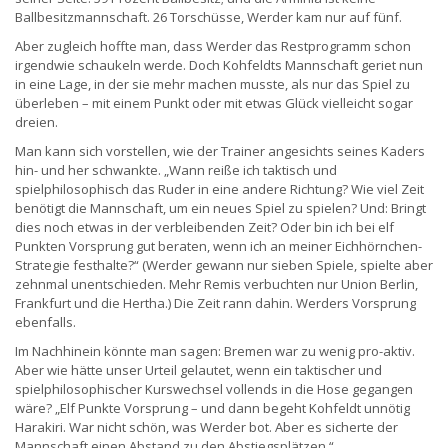
Ballbesitzmannschaft. 26 Torschüsse, Werder kam nur auf fünf.
Aber zugleich hoffte man, dass Werder das Restprogramm schon
irgendwie schaukeln werde. Doch Kohfeldts Mannschaft geriet nun
in eine Lage, in der sie mehr machen musste, als nur das Spiel zu
überleben – mit einem Punkt oder mit etwas Glück vielleicht sogar
dreien.
Man kann sich vorstellen, wie der Trainer angesichts seines Kaders
hin- und her schwankte. „Wann reiße ich taktisch und
spielphilosophisch das Ruder in eine andere Richtung? Wie viel Zeit
benötigt die Mannschaft, um ein neues Spiel zu spielen? Und: Bringt
dies noch etwas in der verbleibenden Zeit? Oder bin ich bei elf
Punkten Vorsprung gut beraten, wenn ich an meiner Eichhörnchen-
Strategie festhalte?“ (Werder gewann nur sieben Spiele, spielte aber
zehnmal unentschieden. Mehr Remis verbuchten nur Union Berlin,
Frankfurt und die Hertha.) Die Zeit rann dahin. Werders Vorsprung
ebenfalls.
Im Nachhinein könnte man sagen: Bremen war zu wenig pro-aktiv.
Aber wie hätte unser Urteil gelautet, wenn ein taktischer und
spielphilosophischer Kurswechsel vollends in die Hose gegangen
wäre? „Elf Punkte Vorsprung – und dann begeht Kohfeldt unnötig
Harakiri. War nicht schön, was Werder bot. Aber es sicherte der
Mannschaft einen Abstand zu den Abstiegsplätzen.“