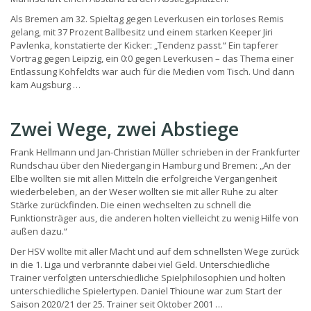
Als Bremen am 32. Spieltag gegen Leverkusen ein torloses Remis
gelang, mit 37 Prozent Ballbesitz und einem starken Keeper Jiri
Pavlenka, konstatierte der Kicker: „Tendenz passt.“ Ein tapferer
Vortrag gegen Leipzig, ein 0:0 gegen Leverkusen – das Thema einer
Entlassung Kohfeldts war auch für die Medien vom Tisch. Und dann
kam Augsburg …
Zwei Wege, zwei Abstiege
Frank Hellmann und Jan-Christian Müller schrieben in der Frankfurter
Rundschau über den Niedergang in Hamburg und Bremen: „An der
Elbe wollten sie mit allen Mitteln die erfolgreiche Vergangenheit
wiederbeleben, an der Weser wollten sie mit aller Ruhe zu alter
Stärke zurückfinden. Die einen wechselten zu schnell die
Funktionsträger aus, die anderen holten vielleicht zu wenig Hilfe von
außen dazu.“
Der HSV wollte mit aller Macht und auf dem schnellsten Wege zurück
in die 1. Liga und verbrannte dabei viel Geld. Unterschiedliche
Trainer verfolgten unterschiedliche Spielphilosophien und holten
unterschiedliche Spielertypen. Daniel Thioune war zum Start der
Saison 2020/21 der 25. Trainer seit Oktober 2001 …