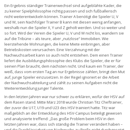
Ein Ergebnis ständiger Trainerwechsel sind aufgeblähte Kader, die
zu keiner Spielphilosophie richtig passen und sich fußballerisch
nicht weiterentwickeln können. Trainer A benötigt die Spieler U, V
und W, sein Nachfolger Trainer B kann mit diesen wenig anfangen,
weshalb nun die Spieler X, Y und Z geholt werden. Und so weiter und
so fort. Wird der Verein die Spieler U, V und W nicht los, wandern sie
auf die Tribüne – als teure, aber „nutzlose“ Immobilien. Wie
leerstehende Wohnungen, die keine Miete einbringen, aber
Betriebskosten verursachen. Eine Verzahnung mit der
Nachwuchsarbeit kann so auch nicht entstehen. Dem einen Trainer
liefert die Ausbildungsphilosophie des Klubs die Spieler, die er für
seinen Plan braucht, dem nächsten nicht. Und kaum ein Trainer, der
weiß, dass vom ersten Tag an nur Ergebnisse zählen, bringt den Mut
auf, junge Spieler einzusetzen. In der Regel ignoriert er die Arbeit
der Nachwuchsabteilung und zählt zu seinen Aufgaben nicht die
Weiterentwicklung junger Talente.
In den letzten Jahren war nur schwer zu erklären, wofür der HSV auf
dem Rasen stand. Mitte März 2018 wurde Christian Titz Cheftrainer,
der zuvor die U17, U19 und U23 des HSV trainiert hatte. Titz war
maßgeblich an der Entwicklung des HSV-Campus beteiligt gewesen
und analysierte treffend: „Das große Problem beim HSV in den
letzten Jahren war, dass sich ständig die Trainer verändert haben –
und die Durchlässigkeit von Nachwuchs zu Profis nicht durchgesetzt