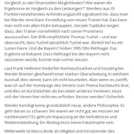
Vergleich zu den finanziellen Möglichkeiten? Wie waren die
Ergebnisse im Vergleich zu den Leistungen?“ Werders aus 35
Punkten bestehendes Anforderungsprofil signalisiert mir, dass man
bei Werder eine klare Vorstellung vom neuen Trainer hat. Das kann
man nicht von allen Klubs behaupten. Gerade Topklubs neigen
dazu, den Trainer vornehmlich nach seiner Prominenz
auszusuchen. Der BVB verpflichtete Thomas Tuchel – und war
überrascht, dass Tuchel tatsächlich Tuchel war. Ähnlich lief es mit
Lucien Favre. Und die Bayern? Holten 1995 Otto Rehhagel. Das
Ergebnis ist bekannt. Dass Rehhagel bei den Bayern nicht
reüssieren würde, konnte man vorher wissen.
Laut Frank Hellmann bedürfen Nachwuchsarbeit und Scouting bei
Werder Bremen gleichwohl einer starken Überarbeitung. In welchem
Ausmaß dies stimmt, kann ich nicht beurteilen. Aber wenn es zutrifft,
was ich auf der Homepage des Vereins zum Thema Nachwuchs lese,
und dies ist durchdachter als bei vielen anderen Vereinen, muss
sich der Verein hier nicht neu erfinden. Besser werden? Sicherlich.
Werder benötigt keine grundsätzlich neue, andere Philosophie. Es
geht darum zu schauen: Wo waren wir nicht gut, wo müssen wir
nachbessern? Es geht um Anpassung an die Verhältnisse und
Weiterentwicklung. Ein Abstieg muss keine Katastrophe sein.
Mittlerweile ist Marco Bode als Mitglied und Vorsitzender des