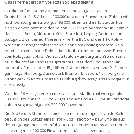
Klassenerhalt erst am vorletzten Spieltag gelang.
Ein Blick auf die Demographie der 1. und 2. Liga: Es gibt in
Deutschland 14 Städte mit 500.000 und mehr Einwohnern. Zählen wir
noch Duisburg hinzu, wo gut 498.000 leben, sind es 15 Städte. Nur
sieben davon hatten in der Saison 2021/22 (mindestens) ein Team in
der 1. Liga: Berlin, München, Köln, Frankfurt, Leipzig, Dortmund und
Stuttgart. Zwei der acht Vereine – Hertha BSC und der 1. FC Köln –
waren in der abgeschlossenen Saison vom Abstieg bedroht. Köln
rettete sich erst in der Relegation, Hertha trennten nur zwei Punkte
vom Relegationsplatz. Die Stadtstaaten Hamburg und Bremen sind
raus, die großen Landeshauptstädte Düsseldorf und Hannover
ebenfalls. Für acht der 15 größten Städte reicht es nur zur 2., 3. oder
gar 4. Liga: Hamburg, Düsseldorf, Bremen, Dresden, Nürnberg und
Hannover kicken zweitklassig, Duisburg drittklassig, Essen sogar nur
viertklassig.
Von den 18 Erstligisten kommen acht aus Städten mit weniger als
300.000 Einwohnern. 1. und 2. Liga addiert sind es 15. Neun Standorte
zählen sogar weniger als 200.000 Einwohner.
Die Größe des Standorts spielt also nur eine eingeschränkte Rolle
bezüglich des Status‘ eines Profiklubs. Tradition – bzw. Erfolge aus
der Vergangenheit – ebenfalls. Bei drei der neun Klubs aus Städten
mit weniger als 200.000 Einwohnern – nämlich Leverkusen,