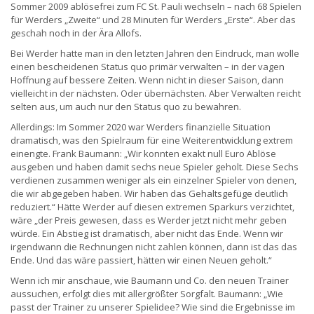
Sommer 2009 ablösefrei zum FC St. Pauli wechseln – nach 68 Spielen
für Werders „Zweite“ und 28 Minuten für Werders „Erste“. Aber das
geschah noch in der Ära Allofs.
Bei Werder hatte man in den letzten Jahren den Eindruck, man wolle
einen bescheidenen Status quo primär verwalten – in der vagen
Hoffnung auf bessere Zeiten. Wenn nicht in dieser Saison, dann
vielleicht in der nächsten. Oder übernächsten. Aber Verwalten reicht
selten aus, um auch nur den Status quo zu bewahren.
Allerdings: Im Sommer 2020 war Werders finanzielle Situation
dramatisch, was den Spielraum für eine Weiterentwicklung extrem
einengte. Frank Baumann: „Wir konnten exakt null Euro Ablöse
ausgeben und haben damit sechs neue Spieler geholt. Diese Sechs
verdienen zusammen weniger als ein einzelner Spieler von denen,
die wir abgegeben haben. Wir haben das Gehaltsgefüge deutlich
reduziert.“ Hätte Werder auf diesen extremen Sparkurs verzichtet,
wäre „der Preis gewesen, dass es Werder jetzt nicht mehr geben
würde. Ein Abstieg ist dramatisch, aber nicht das Ende. Wenn wir
irgendwann die Rechnungen nicht zahlen können, dann ist das das
Ende. Und das wäre passiert, hätten wir einen Neuen geholt.“
Wenn ich mir anschaue, wie Baumann und Co. den neuen Trainer
aussuchen, erfolgt dies mit allergrößter Sorgfalt. Baumann: „Wie
passt der Trainer zu unserer Spielidee? Wie sind die Ergebnisse im