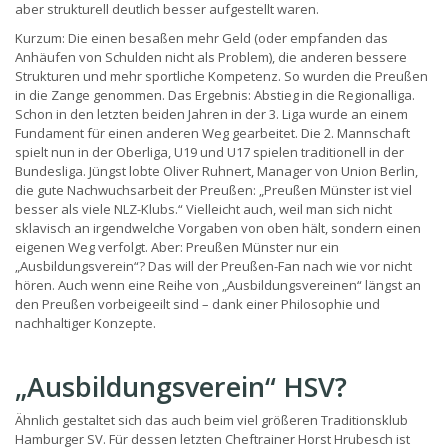
aber strukturell deutlich besser aufgestellt waren.
Kurzum: Die einen besaßen mehr Geld (oder empfanden das
Anhäufen von Schulden nicht als Problem), die anderen bessere
Strukturen und mehr sportliche Kompetenz. So wurden die Preußen
in die Zange genommen. Das Ergebnis: Abstieg in die Regionalliga.
Schon in den letzten beiden Jahren in der 3. Liga wurde an einem
Fundament für einen anderen Weg gearbeitet. Die 2. Mannschaft
spielt nun in der Oberliga, U19 und U17 spielen traditionell in der
Bundesliga. Jüngst lobte Oliver Ruhnert, Manager von Union Berlin,
die gute Nachwuchsarbeit der Preußen: „Preußen Münster ist viel
besser als viele NLZ-Klubs.“ Vielleicht auch, weil man sich nicht
sklavisch an irgendwelche Vorgaben von oben hält, sondern einen
eigenen Weg verfolgt. Aber: Preußen Münster nur ein
„Ausbildungsverein“? Das will der Preußen-Fan nach wie vor nicht
hören. Auch wenn eine Reihe von „Ausbildungsvereinen“ längst an
den Preußen vorbeigeeilt sind – dank einer Philosophie und
nachhaltiger Konzepte.
„Ausbildungsverein“ HSV?
Ähnlich gestaltet sich das auch beim viel größeren Traditionsklub
Hamburger SV. Für dessen letzten Cheftrainer Horst Hrubesch ist