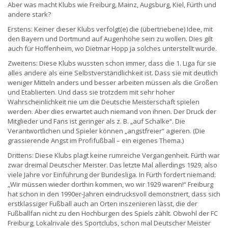
Aber was macht Klubs wie Freiburg, Mainz, Augsburg, Kiel, Fürth und
andere stark?
Erstens: Keiner dieser Klubs verfolgt(e) die (übertriebene) Idee, mit
den Bayern und Dortmund auf Augenhöhe sein zu wollen. Dies gilt
auch für Hoffenheim, wo Dietmar Hopp ja solches unterstellt wurde.
Zweitens: Diese Klubs wussten schon immer, dass die 1. Liga für sie
alles andere als eine Selbstverständlichkeit ist. Dass sie mit deutlich
weniger Mitteln anders und besser arbeiten müssen als die Großen
und Etablierten. Und dass sie trotzdem mit sehr hoher
Wahrscheinlichkeit nie um die Deutsche Meisterschaft spielen
werden. Aber dies erwartet auch niemand von ihnen. Der Druck der
Mitglieder und Fans ist geringer als z. B. „auf Schalke“. Die
Verantwortlichen und Spieler können „angstfreier“ agieren. (Die
grassierende Angst im Profifußball – ein eigenes Thema.)
Drittens: Diese Klubs plagt keine rumreiche Vergangenheit. Fürth war
zwar dreimal Deutscher Meister. Das letzte Mal allerdings 1929, also
viele Jahre vor Einführung der Bundesliga. In Fürth fordert niemand:
„Wir müssen wieder dorthin kommen, wo wir 1929 waren!“ Freiburg
hat schon in den 1990er-Jahren eindrucksvoll demonstriert, dass sich
erstklassiger Fußball auch an Orten inszenieren lässt, die der
Fußballfan nicht zu den Hochburgen des Spiels zählt. Obwohl der FC
Freiburg, Lokalrivale des Sportclubs, schon mal Deutscher Meister