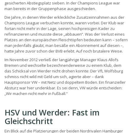
gesicherten Abstiegsplatz sieben. In der Champions League war
man bereits in der Gruppenphase ausgeschieden.
Die Jahre, in denen Werder erkleckliche Zusatzeinnahmen aus der
Champions League verbuchen konnte, waren vorbei. Der Klub war
fortan nicht mehr in der Lage, seinen hochpreisigen Kader zu
refinanzieren und musste diese „abbauen“. Was der Verlust eines
Platzes an den europäischen Fleischtöpfen bedeuten kann – sofern
man jedenfalls glaubt, man besäße ein Abonnement auf diesen –,
hatte Jahre zuvor schon der BVB erlebt. Auf noch brutalere Weise.
Im November 2012 verließ der langjährige Manager Klaus Allofs
Bremen und wechselte bezeichnenderweise zu einem Klub, dem
das Schicksal von Werder nicht drohen konnte: Der VfL Wolfsburg
schmiss nicht wild mit Geld um sich, agierte aber – dank
Hauptsponsor VW – mit Netz und doppeltem Boden. Ein finanzieller
Absturz war hier undenkbar. Es sei denn, VW würde entscheiden:
„Wir machen nicht mehr in Fußball.“
HSV und Werder: Fast im
Gleichschritt
Ein Blick auf die Platzierungen der beiden Nordrivalen Hamburger