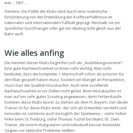
war – 1907 …
Viertens: Die Politik der Klubs wird durch eine realistische
Einschätzung von der Entwicklung der Kräfteverhältnisse im
nationalen und internationalen Fußball geprägt. Weshalb sie ein
sportlicher Durchhänger oder gar ein Abstieg nicht gleich aus der
Bahn wirft.
Wie alles anfing
Die meisten dieser Klubs begreifen sich als „Ausbildungsvereine“.
Eine gute Nachwuchsarbeit ist ihnen sehr wichtig. Was nicht
bedeutet, dass die komplette 1. Mannschaft schon als Junioren für
den Klub gespielt haben muss. Existiert ein Mangel an Perspektive,
muss man die Qualität hinzukaufen. Auch eine exzellente
Nachwuchsarbeit ist vor Dellen nicht gefeit. Beim Hinzukaufen ist
man auf ein sehr gutes Scouting angewiesen, denn Fehleinkäufe
kommen diese Klubs teurer zu stehen als dem FC Bayern. Der ideale
Trainer ist für diese Klubs einer, der sich als Entwickler versteht und
innovativ ist. Letzteres auch bezüglich der Spielweise – siehe Volker
Finke beim SC Freiburg, siehe Thomas Tuchel bei Mainz 05. Zwei
Trainer, die enorm mutig waren und individuell besser bestückte
Gegner vor taktische Probleme stellten.