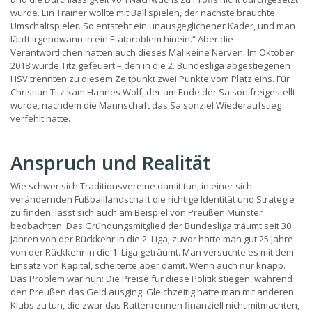
wurde. Ein Trainer wollte mit Ball spielen, der nächste brauchte
Umschaltspieler. So entsteht ein unausgeglichener Kader, und man
läuft irgendwann in ein Etatproblem hinein.“ Aber die
Verantwortlichen hatten auch dieses Mal keine Nerven. Im Oktober
2018 wurde Titz gefeuert – den in die 2. Bundesliga abgestiegenen
HSV trennten zu diesem Zeitpunkt zwei Punkte vom Platz eins. Für
Christian Titz kam Hannes Wolf, der am Ende der Saison freigestellt
wurde, nachdem die Mannschaft das Saisonziel Wiederaufstieg
verfehlt hatte.
Anspruch und Realität
Wie schwer sich Traditionsvereine damit tun, in einer sich
verändernden Fußballlandschaft die richtige Identität und Strategie
zu finden, lässt sich auch am Beispiel von Preußen Münster
beobachten. Das Gründungsmitglied der Bundesliga träumt seit 30
Jahren von der Rückkehr in die 2. Liga; zuvor hatte man gut 25 Jahre
von der Rückkehr in die 1. Liga geträumt. Man versuchte es mit dem
Einsatz von Kapital, scheiterte aber damit. Wenn auch nur knapp.
Das Problem war nun: Die Preise für diese Politik stiegen, während
den Preußen das Geld ausging. Gleichzeitig hatte man mit anderen
Klubs zu tun, die zwar das Rattenrennen finanziell nicht mitmachten,