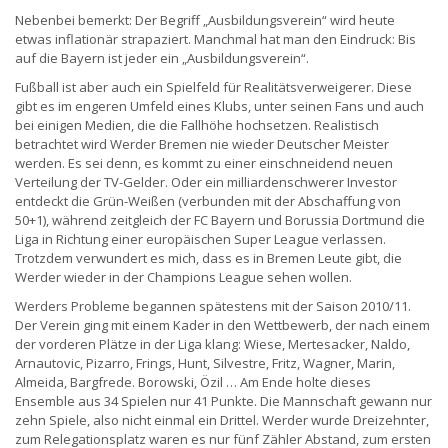
Nebenbei bemerkt: Der Begriff „Ausbildungsverein“ wird heute
etwas inflationär strapaziert. Manchmal hat man den Eindruck: Bis
auf die Bayern ist jeder ein „Ausbildungsverein“.
Fußball ist aber auch ein Spielfeld für Realitätsverweigerer. Diese
gibt es im engeren Umfeld eines Klubs, unter seinen Fans und auch
bei einigen Medien, die die Fallhöhe hochsetzen. Realistisch
betrachtet wird Werder Bremen nie wieder Deutscher Meister
werden. Es sei denn, es kommt zu einer einschneidend neuen
Verteilung der TV-Gelder. Oder ein milliardenschwerer Investor
entdeckt die Grün-Weißen (verbunden mit der Abschaffung von
50+1), während zeitgleich der FC Bayern und Borussia Dortmund die
Liga in Richtung einer europäischen Super League verlassen.
Trotzdem verwundert es mich, dass es in Bremen Leute gibt, die
Werder wieder in der Champions League sehen wollen.
Werders Probleme begannen spätestens mit der Saison 2010/11.
Der Verein ging mit einem Kader in den Wettbewerb, der nach einem
der vorderen Plätze in der Liga klang: Wiese, Mertesacker, Naldo,
Arnautovic, Pizarro, Frings, Hunt, Silvestre, Fritz, Wagner, Marin,
Almeida, Bargfrede. Borowski, Özil … Am Ende holte dieses
Ensemble aus 34 Spielen nur 41 Punkte. Die Mannschaft gewann nur
zehn Spiele, also nicht einmal ein Drittel. Werder wurde Dreizehnter,
zum Relegationsplatz waren es nur fünf Zähler Abstand, zum ersten