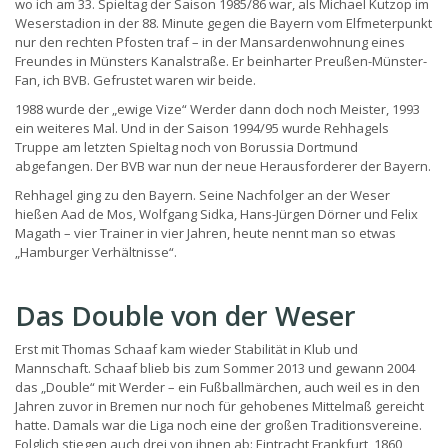
wo ich am 33. Spieltag der Saison 1985/86 war, als Michael Kutzop im
Weserstadion in der 88. Minute gegen die Bayern vom Elfmeterpunkt
nur den rechten Pfosten traf – in der Mansardenwohnung eines
Freundes in Münsters Kanalstraße. Er beinharter Preußen-Münster-
Fan, ich BVB. Gefrustet waren wir beide.
1988 wurde der „ewige Vize“ Werder dann doch noch Meister, 1993
ein weiteres Mal. Und in der Saison 1994/95 wurde Rehhagels
Truppe am letzten Spieltag noch von Borussia Dortmund
abgefangen. Der BVB war nun der neue Herausforderer der Bayern.
Rehhagel ging zu den Bayern. Seine Nachfolger an der Weser
hießen Aad de Mos, Wolfgang Sidka, Hans-Jürgen Dörner und Felix
Magath – vier Trainer in vier Jahren, heute nennt man so etwas
„Hamburger Verhältnisse“.
Das Double von der Weser
Erst mit Thomas Schaaf kam wieder Stabilität in Klub und
Mannschaft. Schaaf blieb bis zum Sommer 2013 und gewann 2004
das „Double“ mit Werder – ein Fußballmärchen, auch weil es in den
Jahren zuvor in Bremen nur noch für gehobenes Mittelmaß gereicht
hatte. Damals war die Liga noch eine der großen Traditionsvereine.
Folglich stiegen auch drei von ihnen ab: Eintracht Frankfurt, 1860