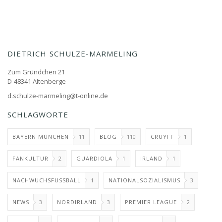
DIETRICH SCHULZE-MARMELING
Zum Gründchen 21
D-48341 Altenberge
d.schulze-marmeling@t-online.de
SCHLAGWORTE
BAYERN MÜNCHEN
11
BLOG
110
CRUYFF
1
FANKULTUR
2
GUARDIOLA
1
IRLAND
1
NACHWUCHSFUSSBALL
1
NATIONALSOZIALISMUS
3
NEWS
3
NORDIRLAND
3
PREMIER LEAGUE
2