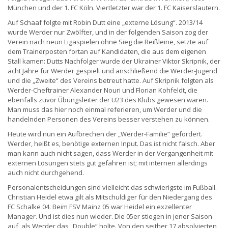
München und der 1. FC Köln. Viertletzter war der 1. FC Kaiserslautern.
Auf Schaaf folgte mit Robin Dutt eine „externe Lösung“. 2013/14
wurde Werder nur Zwölfter, und in der folgenden Saison zog der
Verein nach neun Ligaspielen ohne Sieg die Reißleine, setzte auf
dem Trainerposten fortan auf Kandidaten, die aus dem eigenen
Stall kamen: Dutts Nachfolger wurde der Ukrainer Viktor Skripnik, der
acht Jahre für Werder gespielt und anschließend die Werder-Jugend
und die „Zweite“ des Vereins betreut hatte. Auf Skripnik folgten als
Werder-Cheftrainer Alexander Nouri und Florian Kohfeldt, die
ebenfalls zuvor Übungsleiter der U23 des Klubs gewesen waren.
Man muss das hier noch einmal referieren, um Werder und die
handelnden Personen des Vereins besser verstehen zu können.
Heute wird nun ein Aufbrechen der „Werder-Familie“ gefordert.
Werder, heißt es, benötige externen Input. Das ist nicht falsch. Aber
man kann auch nicht sagen, dass Werder in der Vergangenheit mit
externen Lösungen stets gut gefahren ist; mit internen allerdings
auch nicht durchgehend.
Personalentscheidungen sind vielleicht das schwierigste im Fußball.
Christian Heidel etwa gilt als Mitschuldiger für den Niedergang des
FC Schalke 04. Beim FSV Mainz 05 war Heidel ein exzellenter
Manager. Und ist dies nun wieder. Die 05er stiegen in jener Saison
auf, als Werder das „Double“ holte. Von den seither 17 absolvierten